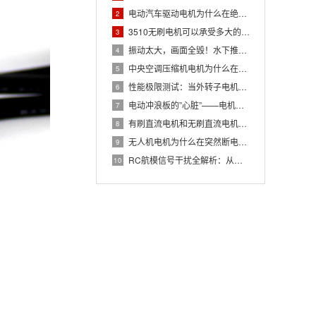
电动汽车驱动电机为什么在绝缘老化时会出现局部放电？
2
3510无刷电机可以承受多大的冲击力？
3
振动太大，画面全毁！水下推进器动平衡校正
4
中央空调压缩机电机为什么在变频运行时会出现轴承电流？
5
性能极限测试：当外转子电机在超负荷环境下会出现何种状况？
6
电动冲浪板的”心脏”——电机，为何如此怕沙？
7
有刷直流电机和无刷直流电机的区别及相应优势
8
无人机电机为什么在突然断电时会产生高压脉冲？
9
RC航模信号干扰全解析：从图传雪花到遥控延迟的解决方案
10