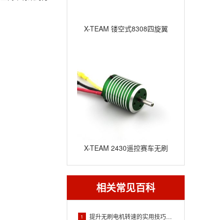
X-TEAM 镂空式8308四旋翼
植保无人机电机
X-TEAM 2430遥控赛车无刷
电机
相关常见百科
提升无刷电机转速的实用技巧：从调整到优化！
1