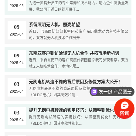
为进一步提升员工的专业素养和技术能力，助力企业高质量发
2025-05
展，我公司于近日组织开展了...
系留照明无人机、照亮希望
09
近日，巴西国防部部长率团莅临广东历鼎龙动力科技有限公
2025-04
司，双方就无人机技术合作展开...
东南亚客户到访洽谈无人机合作 共拓市场新机遇
09
近日，来自东南亚的客户高层代表团莅临我司参观考察，双方
2025-04
就无人机技术合作、本地化服...
无刷电机转速不稳的背后原因及修复方案大公开！
03
无刷电机转速不稳的背后原因及修复方案大公开！无刷电机
2025-04
发一份 产品图册
（BLDC电机）因其高效和耐...
提升无刷电机转速的实用技巧：从调整到优化！
03
提升无刷电机转速的实用技巧：从调整到优化！无刷电机
2025-04
（BLDC电机）因其高效性和长...