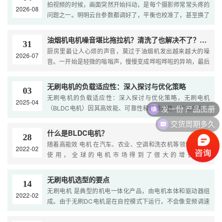
拍视频的时候，画面突然开始抖动，是每个摄影师常常头疼的
2026-08
问题之一。明明云台参数都调好了，平衡也校准了，甚至换了
更 […]
油烟机电机噪音堪比拖拉机？清洗了也解决不了？问题可能出在这里
31
厨房里最让人心烦的声音，莫过于油烟机发出越来越大的噪
2026-07
音。一开始是轻微的嗡嗡声，慢慢变成哗啦哗啦的异响，最后
整个 […]
无刷电机的负载适应性：深入探讨与优化策略
03
无刷电机的负载适应性：深入探讨与优化策略，无刷电机
2025-04
发一份 产品图册
（BLDC电机）因其高效能、可靠性和低维护性，广泛应用于
各种工业和消费品中。然而，为了确保无刷电机在不同负载条
交货周期多久
件下的最佳性能，了解其负载适应性至关重要。无刷电机厂家
什么是BLDC电机？
28
将深入探讨无刷电机的负载适应性，包括影响因素、适应性分
随着高能效 电机 在汽车、农业、空调和洗衣机等领域的广泛
2022-02
析、优化策略以及实际应用中的最佳实践。
使用，全球的电机市场得到了很大的增长。据
MarketsandMarkets统计，2019年全球电机市场的规模为
1220亿美元，由于受到新冠疫情
无刷电机选型的要点
14
无刷电机 是典型的机电一体化产品，由电机本体和驱动器组
2022-02
成。由于无刷DC电机是在自控模式下运行，不会像变频调速
下重负载起动的同步电机那样给转子增加另一个起动绕组，负
载突