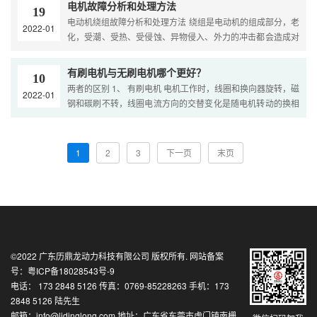
电机故障分析和处理方法
19
电动机绕组故障分析和处理方法 绕组是电动机的组成部分，老
2022-01
化，受潮、受热、受侵蚀、异物侵入、外力的冲击都会造成对
绕组的伤害，电机过载、欠电压、过电压，缺相运行也能引起
有刷电机与无刷电机哪个更好？
10
两者的区别 1、 有刷电机 电机工作时，线圈和换向器旋转，磁
2022-01
钢和碳刷不转，线圈电流方向的交替变化是随电机转动的换相
器和电刷来完成的。 2、 无刷直流电机 由电动机主体和驱动
1
2
3
下一页
末页
©2022
广东历鼎龙动力科技有限公司
版权所有. 网站备案
号：
粤ICP备18028543号-9
电话： 173 2848 5126 传真：0769-85228263 手机：173
2848 5126 陆先生
邮箱：info@lidinglong.com 地址：广东省东莞市虎门镇南栅