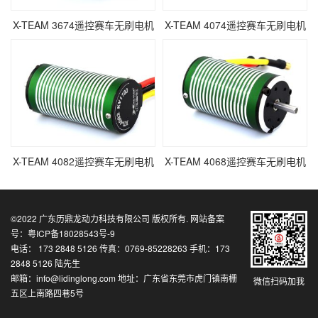
X-TEAM 3674遥控赛车无刷电机
X-TEAM 4074遥控赛车无刷电机
X-TEAM 4082遥控赛车无刷电机
X-TEAM 4068遥控赛车无刷电机
©2022
广东历鼎龙动力科技有限公司
版权所有. 网站备案
号：
粤ICP备18028543号-9
电话： 173 2848 5126 传真：0769-85228263 手机：173
2848 5126 陆先生
邮箱：info@lidinglong.com 地址：广东省东莞市虎门镇南栅
微信扫码加我
五区上南路四巷5号