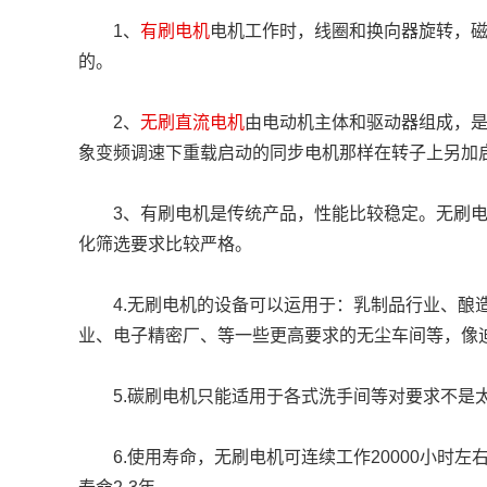
	1、
有刷电机
电机工作时，线圈和换向器旋转，
的。
	2、
无刷直流电机
由电动机主体和驱动器组成，
象变频调速下重载启动的同步电机那样在转子上另加
	3、有刷电机是传统产品，性能比较稳定。无刷电机是升级产品，其寿命性能比有刷电机好。但其控制电路比较复杂，对元件的老
化筛选要求比较严格。
	4.无刷电机的设备可以运用于：乳制品行业、酿造行业、肉制品加工行业、豆制品加工行业、饮料加工行业、糕点加工业、药品
业、电子精密厂、等一些更高要求的无尘车间等，像迪
	5.碳刷电机只能适用于各式洗手间等对要求不
	6.使用寿命，无刷电机可连续工作20000小时左右，常规的使用寿命7-10年。碳刷电机：可连续工作5000小时左右，常规的使用