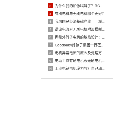
为什么我的船像喝醉了？RC遥控船模稳向性调教指南
2
有刷电机与无刷电机哪个更好？
3
我国国民经济基础产业——减速机
4
谐波电流对无刷电机附加损耗的影响机理与优化路径
5
揭秘外转子电机的散热设计：如何通过结构优化实现高效冷却？
6
Goodbaby好孩子集团一行莅临X-TEAM参观考察
7
电机异常电流的原因及处理方法：提升设备效率
8
电动工具有刷电机改无刷电机的区别
9
工业电钻电机没力气？自己动手排查这三点！
10