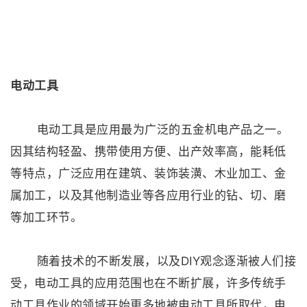
电动工具
电动工具是应用最为广泛的五金机电产品之一。
因其结构轻盈、携带使用方便、出产效率高，能耗低
等特点，广泛应用在建筑、装饰装潢、木业加工、金
属加工，以及其他制造业等各应用行业的钻、切、磨
等加工环节。
随着技术的不断发展，以及DIY观念逐渐被人们接
受，电动工具的应用范围也在不断扩展，许多传统手
动工具作业的领域开始更多地被电动工具所取代，电