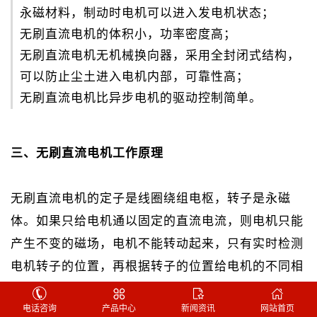
永磁材料，制动时电机可以进入发电机状态；
无刷直流电机的体积小，功率密度高；
无刷直流电机无机械换向器，采用全封闭式结构，
可以防止尘土进入电机内部，可靠性高；
无刷直流电机比异步电机的驱动控制简单。
三、无刷直流电机工作原理
无刷直流电机的定子是线圈绕组电枢，转子是永磁
体。如果只给电机通以固定的直流电流，则电机只能
产生不变的磁场，电机不能转动起来，只有实时检测
电机转子的位置，再根据转子的位置给电机的不同相
通以对应的电流，使定子产生方向均匀变化的旋转磁
电话咨询
产品中心
新闻资讯
网站首页
场，电机才可以跟着磁场转动起来。