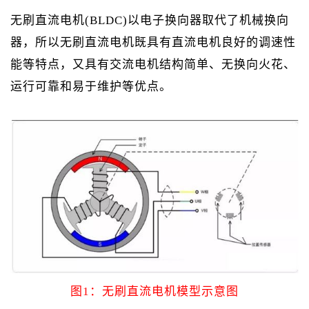
无刷直流电机(BLDC)以电子换向器取代了机械换向
器，所以无刷直流电机既具有直流电机良好的调速性
能等特点，又具有交流电机结构简单、无换向火花、
运行可靠和易于维护等优点。
图1：无刷直流电机模型示意图