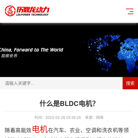
搜索
什么是BLDC电机？
时间：2022-02-28 03:36:26
来源：网络
电机
随着高能效
在汽车、农业、空调和洗衣机等领