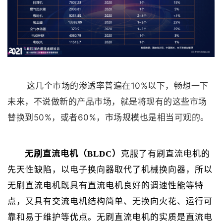
这几个市场的渗透率普遍在10%以下，畅想一下
未来，不说做新的产品市场，就是将现有的这些市场
替换到50%，或者60%，市场规模也是相当可观的。
无刷直流电机（BLDC）
克服了有刷直流电机
的
先天性缺陷，以电子换向器取代了机械换向器，所以
无刷直流电机既具有直流电机良好的调速性能等特
点，又具有交流电机结构简单、无换向火花、运行可
靠和易于维护等优点。无刷直流电机的实质是直流电