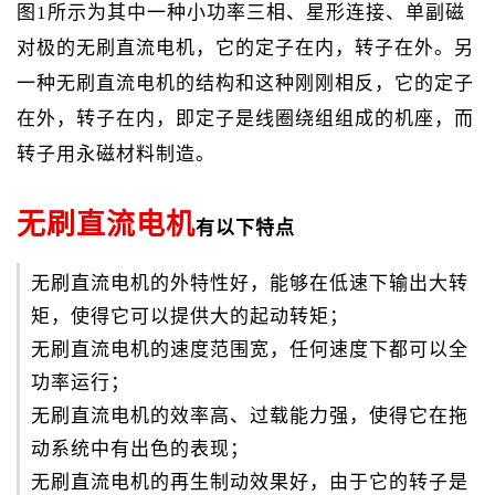
图1所示为其中一种小功率三相、星形连接、单副磁
对极的无刷直流电机，它的定子在内，转子在外。另
一种无刷直流电机的结构和这种刚刚相反，它的定子
在外，转子在内，即定子是线圈绕组组成的机座，而
转子用永磁材料制造。
无刷直流电机
有以下特点
无刷直流电机的外特性好，能够在低速下输出大转
矩，使得它可以提供大的起动转矩；
无刷直流电机的速度范围宽，任何速度下都可以全
功率运行；
无刷直流电机的效率高、过载能力强，使得它在拖
动系统中有出色的表现；
无刷直流电机的再生制动效果好，由于它的转子是