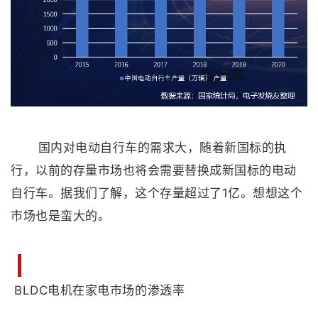
国内对电动自行车的需求大，随着新国标的执
行，以前的存量市场也将会需要替换成新国标的电动
自行车。据我们了解，这个存量超过了1亿。想想这个
市场也是蛮大的。
BLDC电机在家电市场的渗透率