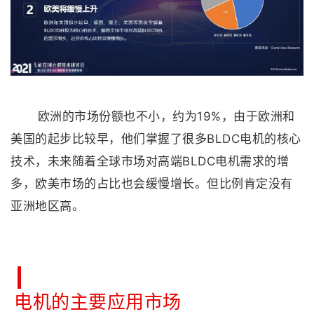
欧洲的市场份额也不小，约为19%，由于欧洲和
美国的起步比较早，他们掌握了很多BLDC电机的核心
技术，未来随着全球市场对高端BLDC电机需求的增
多，欧美市场的占比也会缓慢增长。但比例肯定没有
亚洲地区高。
电机的主要应用市场