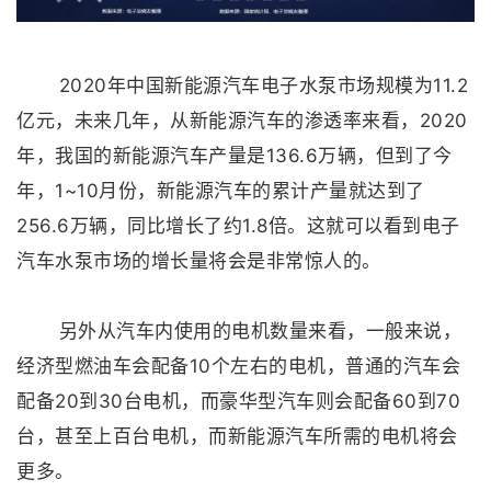
2020年中国新能源汽车电子水泵市场规模为11.2
亿元，未来几年，从新能源汽车的渗透率来看，2020
年，我国的新能源汽车产量是136.6万辆，但到了今
年，1~10月份，新能源汽车的累计产量就达到了
256.6万辆，同比增长了约1.8倍。这就可以看到电子
汽车水泵市场的增长量将会是非常惊人的。
另外从汽车内使用的电机数量来看，一般来说，
经济型燃油车会配备10个左右的电机，普通的汽车会
配备20到30台电机，而豪华型汽车则会配备60到70
台，甚至上百台电机，而新能源汽车所需的电机将会
更多。