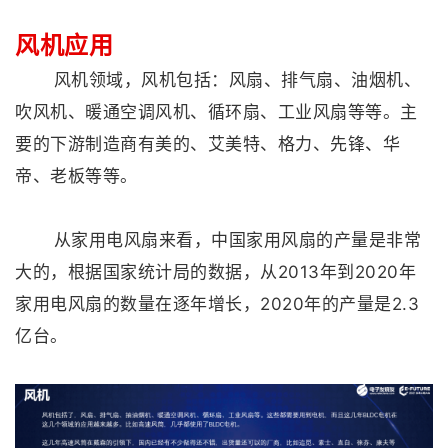
风机应用
风机领域，风机包括：风扇、排气扇、油烟机、
吹风机、暖通空调风机、循环扇、工业风扇等等。主
要的下游制造商有美的、艾美特、格力、先锋、华
帝、老板等等。
从家用电风扇来看，中国家用风扇的产量是非常
大的，根据国家统计局的数据，从2013年到2020年
家用电风扇的数量在逐年增长，2020年的产量是2.3
亿台。