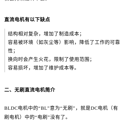
直流电机有以下缺点
结构相对复杂，增加了制造成本；
容易被环境（如灰尘等）影响，降低了工作的可靠
性；
换向时会产生火花，限制了使用范围；
容易损坏，增加了维护成本等。
二、无刷直流电机简介
BLDC电机中的“BL”意为“无刷”，就是DC电机（有
刷电机）中的“电刷”没有了。