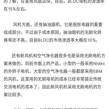
的了解，在家用风扇这块，目前，BLDC电机的渗透率
在15%左右。
风机方面，还有抽油烟机，它是厨房电器的重要
组成部分。不过由于成本原因，抽油烟机的无刷化转
换率还不高。目前BLDC的市场渗透率大概在10%。
还有新风机和空气净化器很多也是采用无刷电机方
案来做的。目前市面上的产品，小型的一般采用Nidec
的外转子电机，大型的空气净化器一般都是采用EBM
的风机。这里用的无刷电机的成本已经非常接近传统
交流电机的成本了，因此新风机机采用无刷电机的方
案比较多。