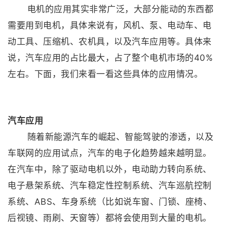
电机的应用其实非常广泛，大部分能动的东西都
需要用到电机，具体来说有，风机、泵、电动车、电
动工具、压缩机、农机具，以及汽车应用等。具体来
说，汽车应用的占比最大，占了整个电机市场的40%
左右。下面，我们来看一看这些具体的应用情况。
汽车应用
随着新能源汽车的崛起、智能驾驶的渗透，以及
车联网的应用试点，汽车的电子化趋势越来越明显。
在汽车中，除了驱动电机以外，电动助力转向系统、
电子悬架系统、汽车稳定性控制系统、汽车巡航控制
系统、ABS、车身系统（比如说车窗、门锁、座椅、
后视镜、雨刷、天窗等）都将会使用到大量的电机。